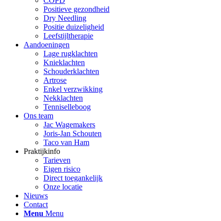
COPD
Positieve gezondheid
Dry Needling
Positie duizeligheid
Leefstijltherapie
Aandoeningen
Lage rugklachten
Knieklachten
Schouderklachten
Artrose
Enkel verzwikking
Nekklachten
Tenniselleboog
Ons team
Jac Wagemakers
Joris-Jan Schouten
Taco van Ham
Praktijkinfo
Tarieven
Eigen risico
Direct toegankelijk
Onze locatie
Nieuws
Contact
Menu
Menu