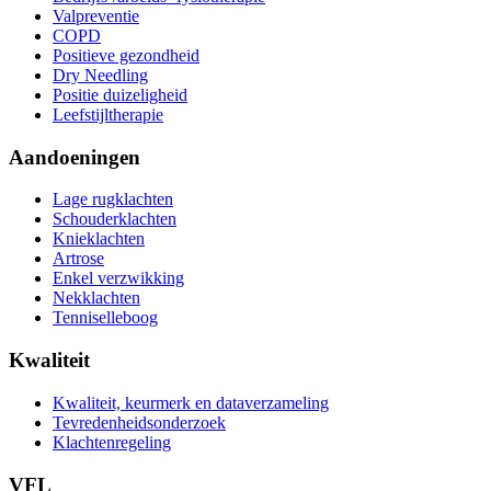
Valpreventie
COPD
Positieve gezondheid
Dry Needling
Positie duizeligheid
Leefstijltherapie
Aandoeningen
Lage rugklachten
Schouderklachten
Knieklachten
Artrose
Enkel verzwikking
Nekklachten
Tenniselleboog
Kwaliteit
Kwaliteit, keurmerk en dataverzameling
Tevredenheidsonderzoek
Klachtenregeling
VFL