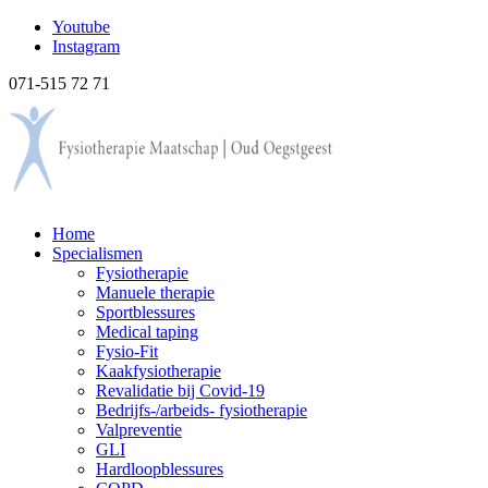
Youtube
Instagram
071-515 72 71
Home
Specialismen
Fysiotherapie
Manuele therapie
Sportblessures
Medical taping
Fysio-Fit
Kaakfysiotherapie
Revalidatie bij Covid-19
Bedrijfs-/arbeids- fysiotherapie
Valpreventie
GLI
Hardloopblessures