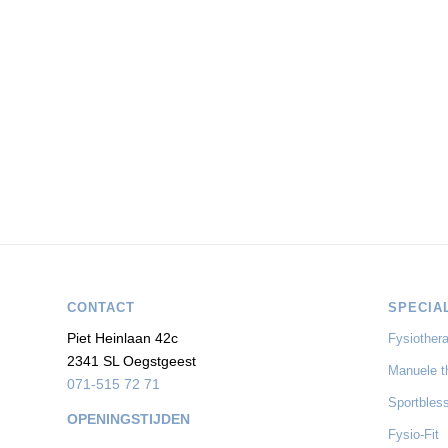
CONTACT
SPECIA
Piet Heinlaan 42c
Fysiothera
2341 SL Oegstgeest
Manuele t
071-515 72 71
Sportbles
OPENINGSTIJDEN
Fysio-Fit