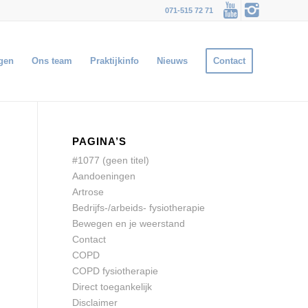
071-515 72 71
gen
Ons team
Praktijkinfo
Nieuws
Contact
PAGINA’S
#1077 (geen titel)
Aandoeningen
Artrose
Bedrijfs-/arbeids- fysiotherapie
Bewegen en je weerstand
Contact
COPD
COPD fysiotherapie
Direct toegankelijk
Disclaimer