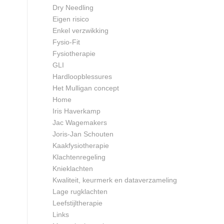
Dry Needling
Eigen risico
Enkel verzwikking
Fysio-Fit
Fysiotherapie
GLI
Hardloopblessures
Het Mulligan concept
Home
Iris Haverkamp
Jac Wagemakers
Joris-Jan Schouten
Kaakfysiotherapie
Klachtenregeling
Knieklachten
Kwaliteit, keurmerk en dataverzameling
Lage rugklachten
Leefstijltherapie
Links