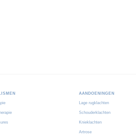
LISMEN
AANDOENINGEN
pie
Lage rugklachten
herapie
Schouderklachten
sures
Knieklachten
Artrose