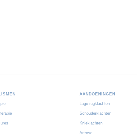
LISMEN
AANDOENINGEN
pie
Lage rugklachten
herapie
Schouderklachten
sures
Knieklachten
Artrose