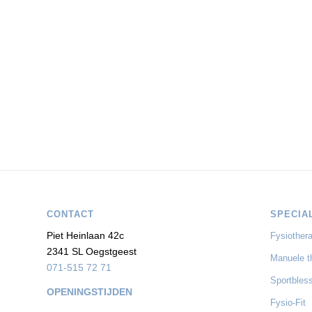
CONTACT
SPECIA
Piet Heinlaan 42c
Fysiothera
2341 SL Oegstgeest
Manuele t
071-515 72 71
Sportbles
OPENINGSTIJDEN
Fysio-Fit