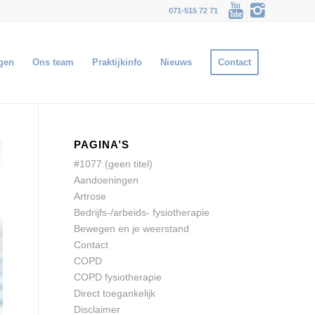
071-515 72 71
gen
Ons team
Praktijkinfo
Nieuws
Contact
PAGINA’S
#1077 (geen titel)
Aandoeningen
Artrose
Bedrijfs-/arbeids- fysiotherapie
Bewegen en je weerstand
Contact
COPD
COPD fysiotherapie
Direct toegankelijk
Disclaimer