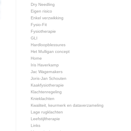
Dry Needling
Eigen risico
Enkel verzwikking
Fysio-Fit
Fysiotherapie
GLI
Hardloopblessures
Het Mulligan concept
Home
Iris Haverkamp
Jac Wagemakers
Joris-Jan Schouten
Kaakfysiotherapie
Klachtenregeling
Knieklachten
Kwaliteit, keurmerk en dataverzameling
Lage rugklachten
Leefstijltherapie
Links